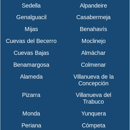
Sedella
Alpandeire
Genalguacil
Casabermeja
Mijas
Benahavís
Cuevas del Becerro
Moclinejo
Cuevas Bajas
Almáchar
Benamargosa
Colmenar
Alameda
Villanueva de la
Concepción
Pizarra
Villanueva del
Trabuco
Monda
Yunquera
Periana
Cómpeta