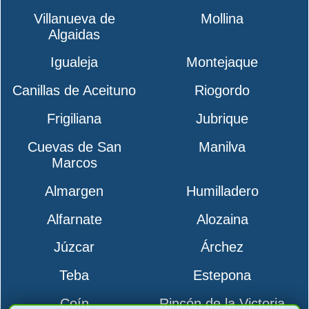
Villanueva de
Mollina
Algaidas
Igualeja
Montejaque
Canillas de Aceituno
Riogordo
Frigiliana
Jubrique
Cuevas de San
Manilva
Marcos
Almargen
Humilladero
Alfarnate
Alozaina
Júzcar
Árchez
Teba
Estepona
Coín
Rincón de la Victoria