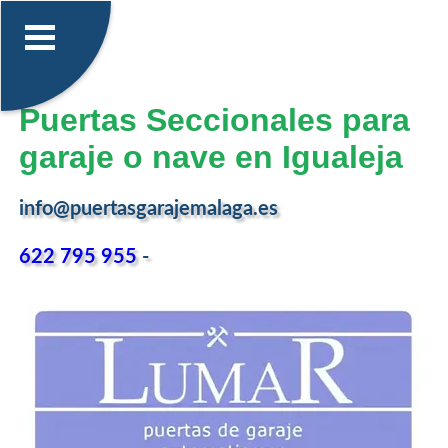
Puertas Seccionales para
garaje o nave en Igualeja
info@puertasgarajemalaga.es
622 795 955
-