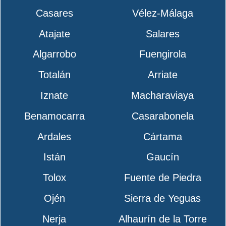
Casares
Vélez-Málaga
Atajate
Salares
Algarrobo
Fuengirola
Totalán
Arriate
Iznate
Macharaviaya
Benamocarra
Casarabonela
Ardales
Cártama
Istán
Gaucín
Tolox
Fuente de Piedra
Ojén
Sierra de Yeguas
Nerja
Alhaurín de la Torre