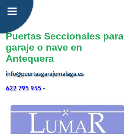
Puertas Seccionales para
garaje o nave en
Antequera
info@puertasgarajemalaga.es
622 795 955
-