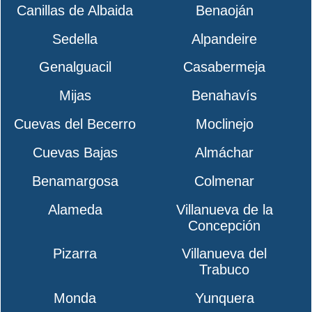
Canillas de Albaida
Benaoján
Sedella
Alpandeire
Genalguacil
Casabermeja
Mijas
Benahavís
Cuevas del Becerro
Moclinejo
Cuevas Bajas
Almáchar
Benamargosa
Colmenar
Alameda
Villanueva de la
Concepción
Pizarra
Villanueva del
Trabuco
Monda
Yunquera