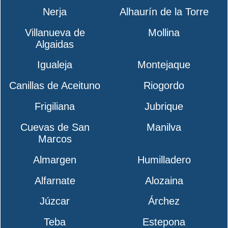
Nerja
Alhaurín de la Torre
Villanueva de
Mollina
Algaidas
Igualeja
Montejaque
Canillas de Aceituno
Riogordo
Frigiliana
Jubrique
Cuevas de San
Manilva
Marcos
Almargen
Humilladero
Alfarnate
Alozaina
Júzcar
Árchez
Teba
Estepona