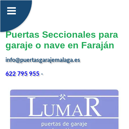
Puertas Seccionales para
garaje o nave en Faraján
info@puertasgarajemalaga.es
622 795 955
-