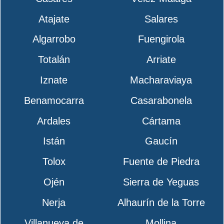
Atajate
Salares
Algarrobo
Fuengirola
Totalán
Arriate
Iznate
Macharaviaya
Benamocarra
Casarabonela
Ardales
Cártama
Istán
Gaucín
Tolox
Fuente de Piedra
Ojén
Sierra de Yeguas
Nerja
Alhaurín de la Torre
Villanueva de
Mollina