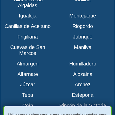
Algaidas
Igualeja
Montejaque
Canillas de Aceituno
Riogordo
Frigiliana
Jubrique
Cuevas de San
Manilva
Marcos
Almargen
Humilladero
Alfarnate
Alozaina
Júzcar
Árchez
Teba
Estepona
Coín
Rincón de la Victoria