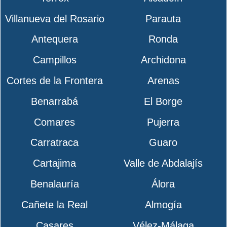
Villanueva del Rosario
Parauta
Antequera
Ronda
Campillos
Archidona
Cortes de la Frontera
Arenas
Benarrabá
El Borge
Comares
Pujerra
Carratraca
Guaro
Cartajima
Valle de Abdalajís
Benalauría
Álora
Cañete la Real
Almogía
Casares
Vélez-Málaga