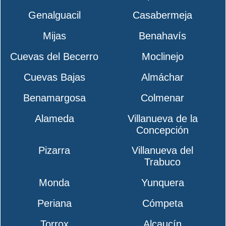
Genalguacil
Casabermeja
Mijas
Benahavís
Cuevas del Becerro
Moclinejo
Cuevas Bajas
Almáchar
Benamargosa
Colmenar
Alameda
Villanueva de la
Concepción
Pizarra
Villanueva del
Trabuco
Monda
Yunquera
Periana
Cómpeta
Torrox
Alcaucín