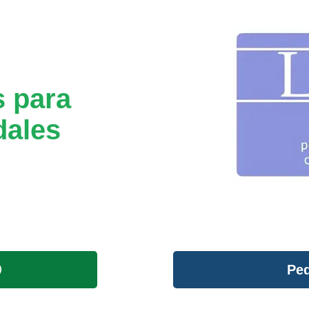
s para
dales
Ped