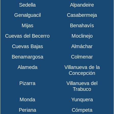
Sedella
Alpandeire
Genalguacil
Casabermeja
Mijas
Benahavís
Cuevas del Becerro
Moclinejo
Cuevas Bajas
Almáchar
Benamargosa
Colmenar
Alameda
Villanueva de la
Concepción
Pizarra
Villanueva del
Trabuco
Monda
Yunquera
Periana
Cómpeta