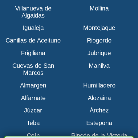
Villanueva de
Mollina
Algaidas
Igualeja
Montejaque
Canillas de Aceituno
Riogordo
Frigiliana
Jubrique
Cuevas de San
Manilva
Marcos
Almargen
Humilladero
Alfarnate
Alozaina
Júzcar
Árchez
Teba
Estepona
Coín
Rincón de la Victoria