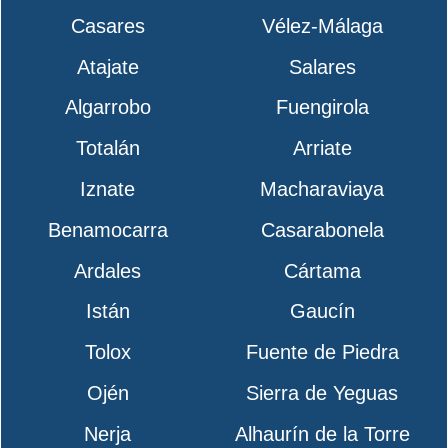
Casares
Vélez-Málaga
Atajate
Salares
Algarrobo
Fuengirola
Totalán
Arriate
Iznate
Macharaviaya
Benamocarra
Casarabonela
Ardales
Cártama
Istán
Gaucín
Tolox
Fuente de Piedra
Ojén
Sierra de Yeguas
Nerja
Alhaurín de la Torre