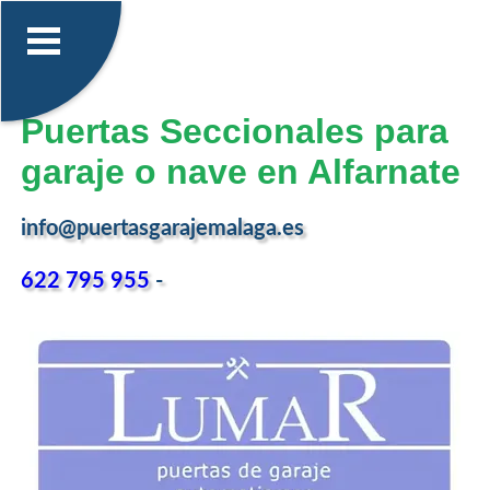
Puertas Seccionales para
garaje o nave en Alfarnate
info@puertasgarajemalaga.es
622 795 955
-