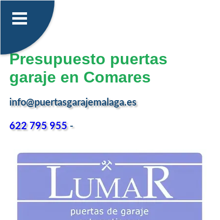
Presupuesto puertas
garaje en Comares
info@puertasgarajemalaga.es
622 795 955
-