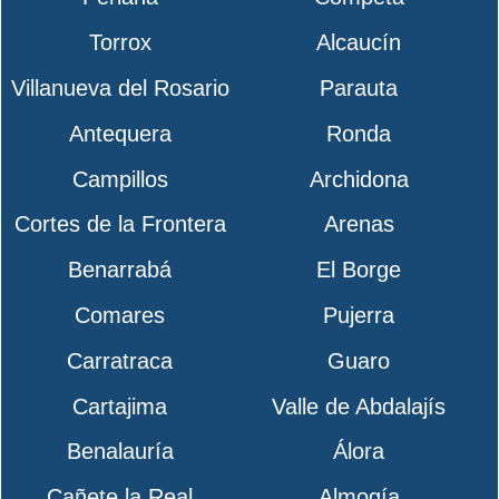
Torrox
Alcaucín
Villanueva del Rosario
Parauta
Antequera
Ronda
Campillos
Archidona
Cortes de la Frontera
Arenas
Benarrabá
El Borge
Comares
Pujerra
Carratraca
Guaro
Cartajima
Valle de Abdalajís
Benalauría
Álora
Cañete la Real
Almogía