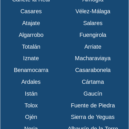
Casares
Vélez-Málaga
Atajate
Salares
Algarrobo
Fuengirola
Totalán
Arriate
Iznate
Macharaviaya
Benamocarra
Casarabonela
Ardales
Cártama
Istán
Gaucín
Tolox
Fuente de Piedra
Ojén
Sierra de Yeguas
Nerja
Alhaurín de la Torre