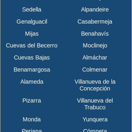
Sedella
Alpandeire
Genalguacil
Casabermeja
Mijas
Benahavís
Cuevas del Becerro
Moclinejo
Cuevas Bajas
Almáchar
Benamargosa
Colmenar
Alameda
Villanueva de la
Concepción
Pizarra
Villanueva del
Trabuco
Monda
Yunquera
Periana
Cómpeta