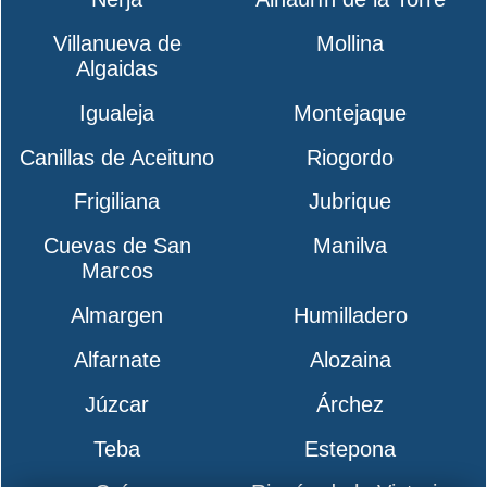
Villanueva de
Mollina
Algaidas
Igualeja
Montejaque
Canillas de Aceituno
Riogordo
Frigiliana
Jubrique
Cuevas de San
Manilva
Marcos
Almargen
Humilladero
Alfarnate
Alozaina
Júzcar
Árchez
Teba
Estepona