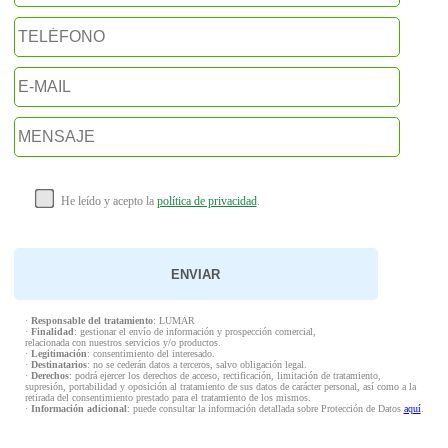
He leído y acepto la
política de privacidad
.
·
Responsable del tratamiento
: LUMAR
·
Finalidad
: gestionar el envío de información y prospección comercial,
relacionada con nuestros servicios y/o productos.
·
Legitimación
: consentimiento del interesado.
·
Destinatarios
: no se cederán datos a terceros, salvo obligación legal.
·
Derechos
: podrá ejercer los derechos de acceso, rectificación, limitación de tratamiento,
supresión, portabilidad y oposición al tratamiento de sus datos de carácter personal, así como a la
retirada del consentimiento prestado para el tratamiento de los mismos.
·
Información adicional
: puede consultar la información detallada sobre Protección de Datos
aquí
.