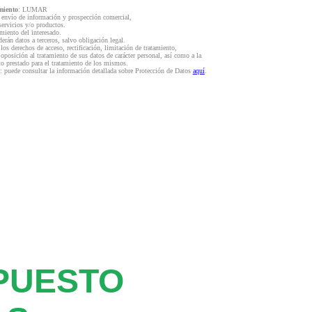
miento
: LUMAR
l envío de información y prospección comercial,
servicios y/o productos.
miento del interesado.
derán datos a terceros, salvo obligación legal.
 los derechos de acceso, rectificación, limitación de tratamiento,
 oposición al tratamiento de sus datos de carácter personal, así como a la
to prestado para el tratamiento de los mismos.
: puede consultar la información detallada sobre Protección de Datos
aquí
.
PUESTO