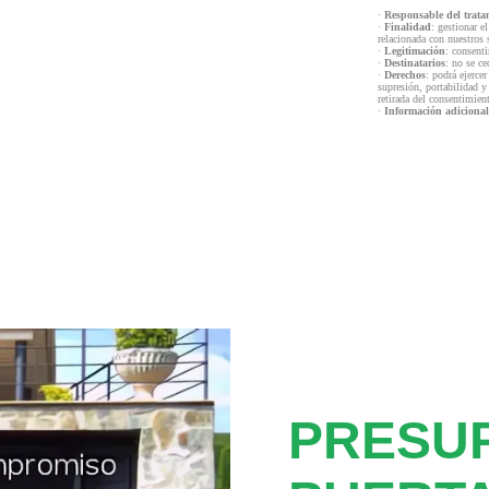
·
Responsable del trata
·
Finalidad
: gestionar e
relacionada con nuestros 
·
Legitimación
: consenti
·
Destinatarios
: no se ce
·
Derechos
: podrá ejercer
supresión, portabilidad y
retirada del consentimien
·
Información adicional
PRESU