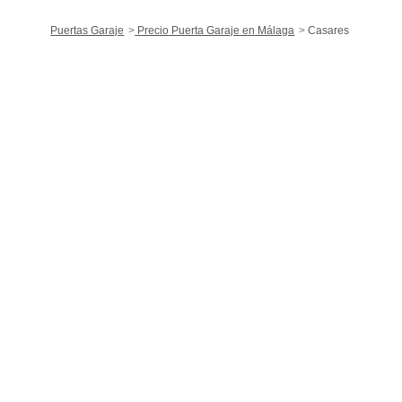
Puertas Garaje
Precio Puerta Garaje en Málaga
Casares