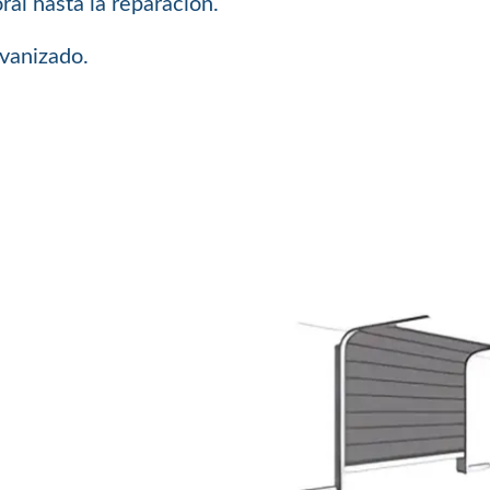
al hasta la reparacion.
lvanizado.