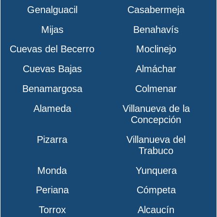
Genalguacil
Casabermeja
Mijas
Benahavís
Cuevas del Becerro
Moclinejo
Cuevas Bajas
Almáchar
Benamargosa
Colmenar
Alameda
Villanueva de la
Concepción
Pizarra
Villanueva del
Trabuco
Monda
Yunquera
Periana
Cómpeta
Torrox
Alcaucín