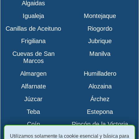
Algaidas
Igualeja
Montejaque
Canillas de Aceituno
Riogordo
Frigiliana
Jubrique
Cuevas de San
Manilva
Marcos
Almargen
Humilladero
Alfarnate
Alozaina
Júzcar
Árchez
Teba
Estepona
Coín
Rincón de la Victoria
Utilizamos solamente la cookie esencial y básica para
Benalmádena
La Viñuela