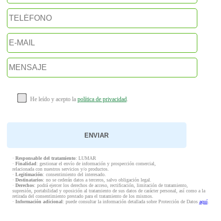
He leído y acepto la
política de privacidad
.
·
Responsable del tratamiento
: LUMAR
·
Finalidad
: gestionar el envío de información y prospección comercial,
relacionada con nuestros servicios y/o productos.
·
Legitimación
: consentimiento del interesado.
·
Destinatarios
: no se cederán datos a terceros, salvo obligación legal.
·
Derechos
: podrá ejercer los derechos de acceso, rectificación, limitación de tratamiento,
supresión, portabilidad y oposición al tratamiento de sus datos de carácter personal, así como a la
retirada del consentimiento prestado para el tratamiento de los mismos.
·
Información adicional
: puede consultar la información detallada sobre Protección de Datos
aquí
.