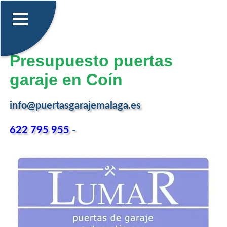
Presupuesto puertas
garaje en Coín
info@puertasgarajemalaga.es
622 795 955
-