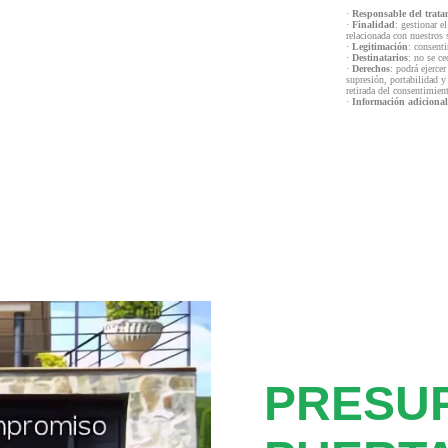
·
Responsable del trata
·
Finalidad
: gestionar e
relacionada con nuestros 
·
Legitimación
: consenti
·
Destinatarios
: no se ce
·
Derechos
: podrá ejercer
supresión, portabilidad y
retirada del consentimien
·
Información adicional
PRESU