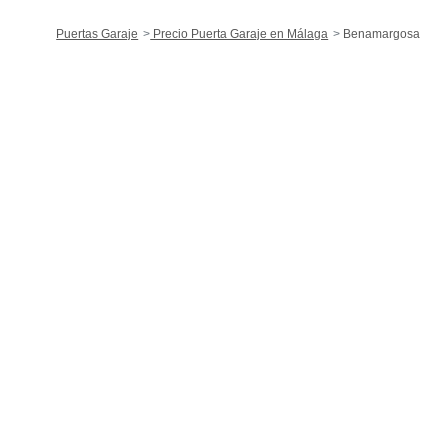
Puertas Garaje
Precio Puerta Garaje en Málaga
Benamargosa