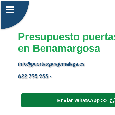
Presupuesto puerta
en Benamargosa
info@puertasgarajemalaga.es
622 795 955 -
Enviar WhatsApp >>