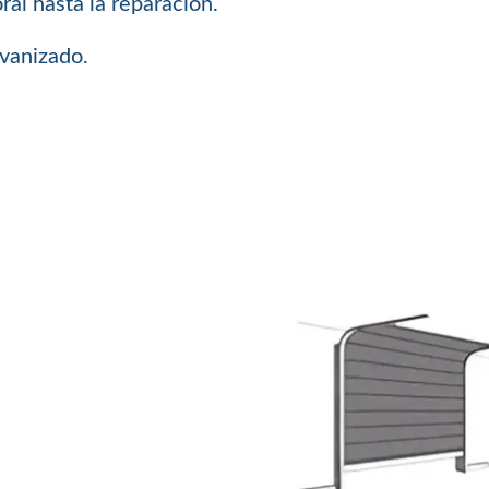
al hasta la reparacion.
lvanizado.