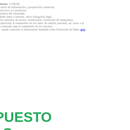
miento
: LUMAR
l envío de información y prospección comercial,
servicios y/o productos.
miento del interesado.
derán datos a terceros, salvo obligación legal.
 los derechos de acceso, rectificación, limitación de tratamiento,
 oposición al tratamiento de sus datos de carácter personal, así como a la
to prestado para el tratamiento de los mismos.
: puede consultar la información detallada sobre Protección de Datos
aquí
.
PUESTO