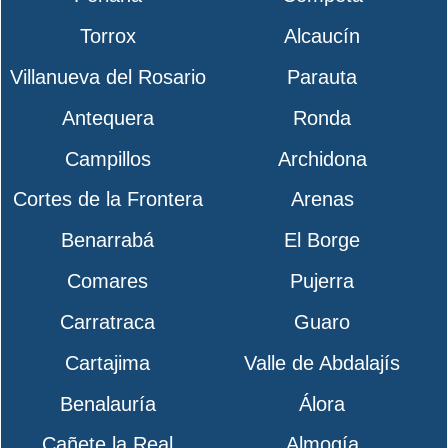
Torrox
Alcaucín
Villanueva del Rosario
Parauta
Antequera
Ronda
Campillos
Archidona
Cortes de la Frontera
Arenas
Benarrabá
El Borge
Comares
Pujerra
Carratraca
Guaro
Cartajima
Valle de Abdalajís
Benalauría
Álora
Cañete la Real
Almogía