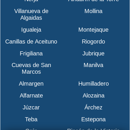
Villanueva de
Mollina
Algaidas
Igualeja
Montejaque
Canillas de Aceituno
Riogordo
Frigiliana
Jubrique
Cuevas de San
Manilva
Marcos
Almargen
Humilladero
Alfarnate
Alozaina
Júzcar
Árchez
Teba
Estepona