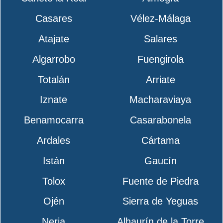
Casares
Vélez-Málaga
Atajate
Salares
Algarrobo
Fuengirola
Totalán
Arriate
Iznate
Macharaviaya
Benamocarra
Casarabonela
Ardales
Cártama
Istán
Gaucín
Tolox
Fuente de Piedra
Ojén
Sierra de Yeguas
Nerja
Alhaurín de la Torre