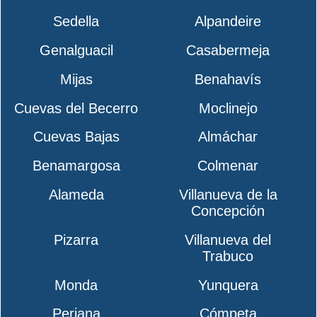
Sedella
Alpandeire
Genalguacil
Casabermeja
Mijas
Benahavís
Cuevas del Becerro
Moclinejo
Cuevas Bajas
Almáchar
Benamargosa
Colmenar
Alameda
Villanueva de la
Concepción
Pizarra
Villanueva del
Trabuco
Monda
Yunquera
Periana
Cómpeta