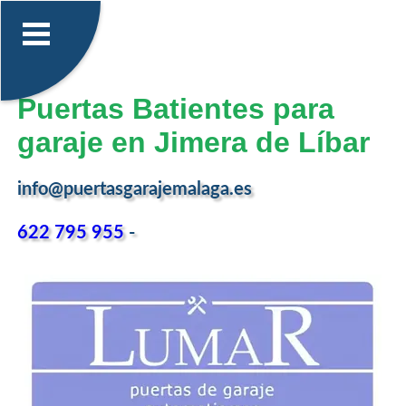
Puertas Batientes para
garaje en Jimera de Líbar
info@puertasgarajemalaga.es
622 795 955
-