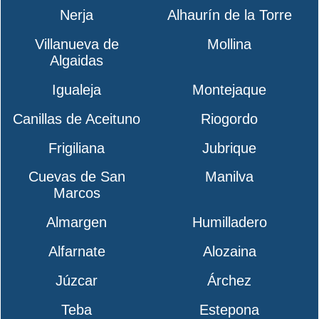
Nerja
Alhaurín de la Torre
Villanueva de
Mollina
Algaidas
Igualeja
Montejaque
Canillas de Aceituno
Riogordo
Frigiliana
Jubrique
Cuevas de San
Manilva
Marcos
Almargen
Humilladero
Alfarnate
Alozaina
Júzcar
Árchez
Teba
Estepona