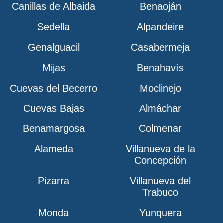
Canillas de Albaida
Benaoján
Sedella
Alpandeire
Genalguacil
Casabermeja
Mijas
Benahavís
Cuevas del Becerro
Moclinejo
Cuevas Bajas
Almáchar
Benamargosa
Colmenar
Alameda
Villanueva de la
Concepción
Pizarra
Villanueva del
Trabuco
Monda
Yunquera