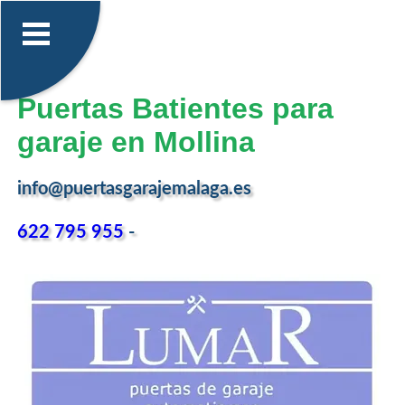
Puertas Batientes para
garaje en Mollina
info@puertasgarajemalaga.es
622 795 955
-