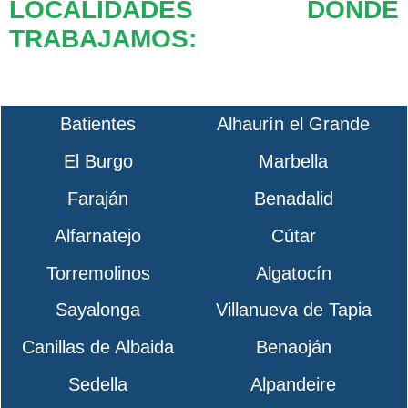
LOCALIDADES DONDE
TRABAJAMOS:
Batientes
Alhaurín el Grande
El Burgo
Marbella
Faraján
Benadalid
Alfarnatejo
Cútar
Torremolinos
Algatocín
Sayalonga
Villanueva de Tapia
Canillas de Albaida
Benaoján
Sedella
Alpandeire