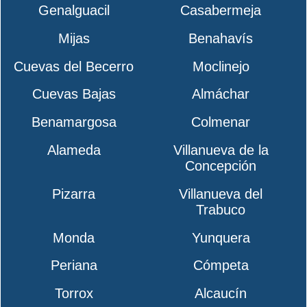
Genalguacil
Casabermeja
Mijas
Benahavís
Cuevas del Becerro
Moclinejo
Cuevas Bajas
Almáchar
Benamargosa
Colmenar
Alameda
Villanueva de la
Concepción
Pizarra
Villanueva del
Trabuco
Monda
Yunquera
Periana
Cómpeta
Torrox
Alcaucín