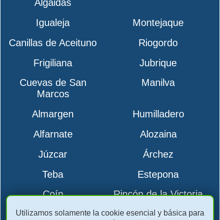
Algaidas
Igualeja
Montejaque
Canillas de Aceituno
Riogordo
Frigiliana
Jubrique
Cuevas de San
Manilva
Marcos
Almargen
Humilladero
Alfarnate
Alozaina
Júzcar
Árchez
Teba
Estepona
Coín
Rincón de la Victoria
Utilizamos solamente la cookie esencial y básica para
Benalmádena
La Viñuela