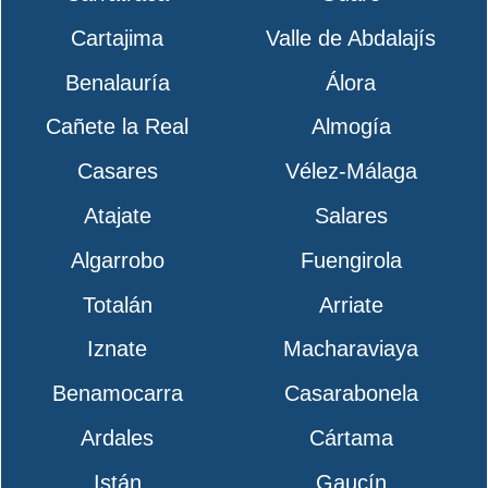
Cartajima
Valle de Abdalajís
Benalauría
Álora
Cañete la Real
Almogía
Casares
Vélez-Málaga
Atajate
Salares
Algarrobo
Fuengirola
Totalán
Arriate
Iznate
Macharaviaya
Benamocarra
Casarabonela
Ardales
Cártama
Istán
Gaucín