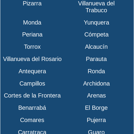
Pizarra
Villanueva del
Trabuco
Monda
Yunquera
Periana
Cómpeta
Torrox
Alcaucín
Villanueva del Rosario
Parauta
Antequera
Ronda
Campillos
Archidona
Cortes de la Frontera
Arenas
Benarrabá
El Borge
Comares
Pujerra
Carratraca
Guaro