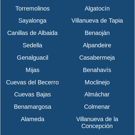
Torremolinos
Algatocín
Sayalonga
Villanueva de Tapia
Canillas de Albaida
Benaoján
Sedella
Alpandeire
Genalguacil
Casabermeja
Mijas
Benahavís
Cuevas del Becerro
Moclinejo
Cuevas Bajas
Almáchar
Benamargosa
Colmenar
Alameda
Villanueva de la
Concepción