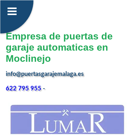
Empresa de puertas de
garaje automaticas en
Moclinejo
info@puertasgarajemalaga.es
622 795 955
-