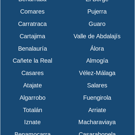
Comares
Pujerra
Carratraca
Guaro
Cartajima
Valle de Abdalajís
Benalauría
Álora
Cañete la Real
Almogía
Casares
Vélez-Málaga
Atajate
Salares
Algarrobo
Fuengirola
Totalán
Arriate
Iznate
Macharaviaya
Benamocarra
Casarabonela