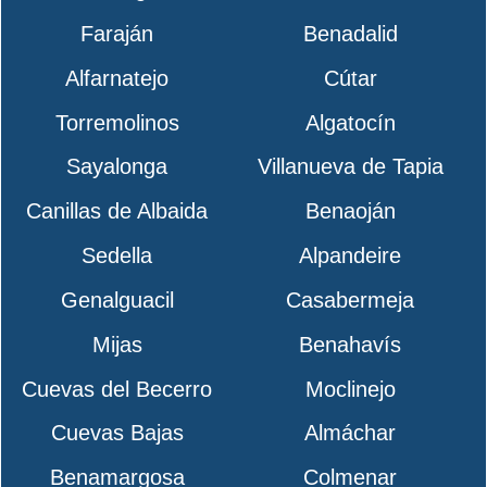
Faraján
Benadalid
Alfarnatejo
Cútar
Torremolinos
Algatocín
Sayalonga
Villanueva de Tapia
Canillas de Albaida
Benaoján
Sedella
Alpandeire
Genalguacil
Casabermeja
Mijas
Benahavís
Cuevas del Becerro
Moclinejo
Cuevas Bajas
Almáchar
Benamargosa
Colmenar