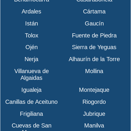
Ardales
Cártama
Istán
Gaucín
Tolox
Fuente de Piedra
Ojén
Sierra de Yeguas
Nerja
Alhaurín de la Torre
Villanueva de
Mollina
Algaidas
Igualeja
Montejaque
Canillas de Aceituno
Riogordo
Frigiliana
Jubrique
Cuevas de San
Manilva