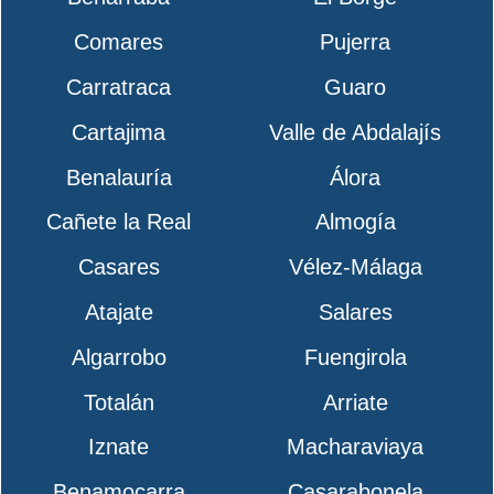
Comares
Pujerra
Carratraca
Guaro
Cartajima
Valle de Abdalajís
Benalauría
Álora
Cañete la Real
Almogía
Casares
Vélez-Málaga
Atajate
Salares
Algarrobo
Fuengirola
Totalán
Arriate
Iznate
Macharaviaya
Benamocarra
Casarabonela