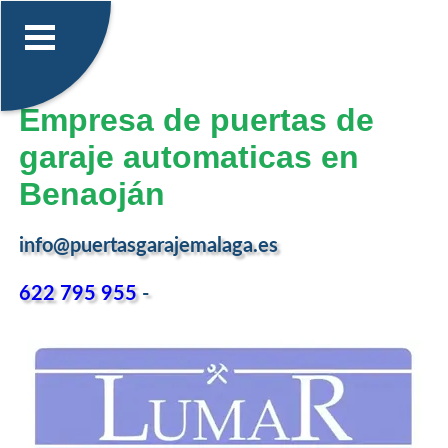
Empresa de puertas de
garaje automaticas en
Benaoján
info@puertasgarajemalaga.es
622 795 955
-