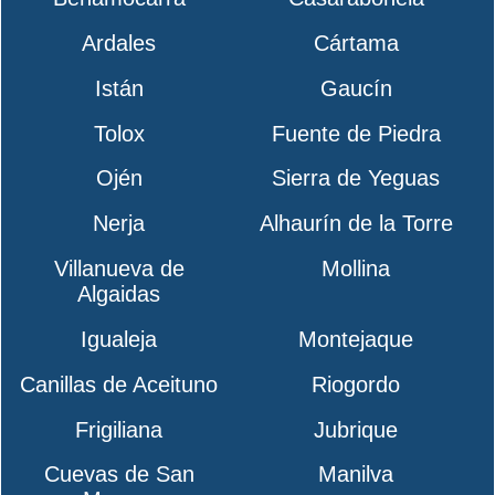
Ardales
Cártama
Istán
Gaucín
Tolox
Fuente de Piedra
Ojén
Sierra de Yeguas
Nerja
Alhaurín de la Torre
Villanueva de
Mollina
Algaidas
Igualeja
Montejaque
Canillas de Aceituno
Riogordo
Frigiliana
Jubrique
Cuevas de San
Manilva