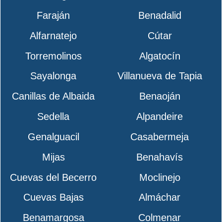
Faraján
Benadalid
Alfarnatejo
Cútar
Torremolinos
Algatocín
Sayalonga
Villanueva de Tapia
Canillas de Albaida
Benaoján
Sedella
Alpandeire
Genalguacil
Casabermeja
Mijas
Benahavís
Cuevas del Becerro
Moclinejo
Cuevas Bajas
Almáchar
Benamargosa
Colmenar