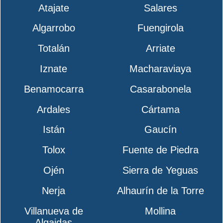
Atajate
Salares
Algarrobo
Fuengirola
Totalán
Arriate
Iznate
Macharaviaya
Benamocarra
Casarabonela
Ardales
Cártama
Istán
Gaucín
Tolox
Fuente de Piedra
Ojén
Sierra de Yeguas
Nerja
Alhaurín de la Torre
Villanueva de
Mollina
Algaidas