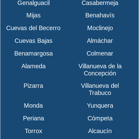
Genalguacil
Casabermeja
Mijas
Benahavís
Cuevas del Becerro
Moclinejo
Cuevas Bajas
Almáchar
Benamargosa
Colmenar
Alameda
Villanueva de la
Concepción
Pizarra
Villanueva del
Trabuco
Monda
Yunquera
Periana
Cómpeta
Torrox
Alcaucín