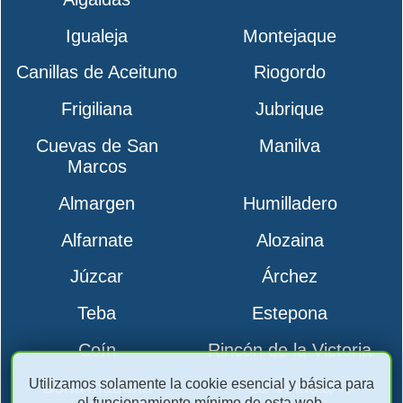
Igualeja
Montejaque
Canillas de Aceituno
Riogordo
Frigiliana
Jubrique
Cuevas de San
Manilva
Marcos
Almargen
Humilladero
Alfarnate
Alozaina
Júzcar
Árchez
Teba
Estepona
Coín
Rincón de la Victoria
Utilizamos solamente la cookie esencial y básica para
Benalmádena
La Viñuela
el funcionamiento mínimo de esta web.