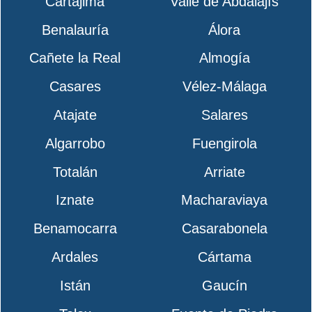
Cartajima
Valle de Abdalajís
Benalauría
Álora
Cañete la Real
Almogía
Casares
Vélez-Málaga
Atajate
Salares
Algarrobo
Fuengirola
Totalán
Arriate
Iznate
Macharaviaya
Benamocarra
Casarabonela
Ardales
Cártama
Istán
Gaucín