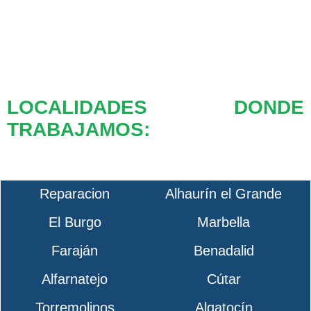
LOCALIDADES DONDE
TRABAJAMOS:
Reparacion
Alhaurín el Grande
El Burgo
Marbella
Faraján
Benadalid
Alfarnatejo
Cútar
Torremolinos
Algatocín