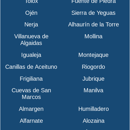
Tolox
Fuente de Piedra
Ojén
Sierra de Yeguas
Nerja
Alhaurín de la Torre
Villanueva de
Mollina
Algaidas
Igualeja
Montejaque
Canillas de Aceituno
Riogordo
Frigiliana
Jubrique
Cuevas de San
Manilva
Marcos
Almargen
Humilladero
Alfarnate
Alozaina