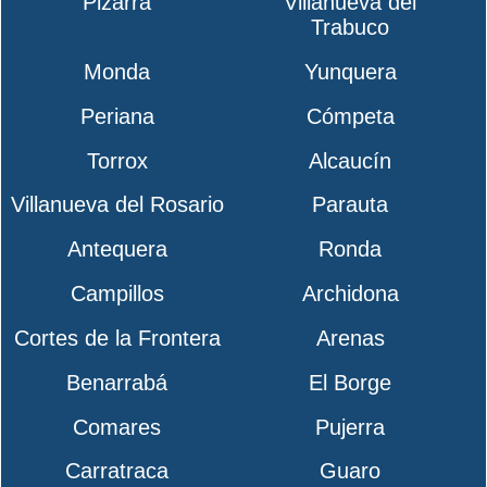
Pizarra
Villanueva del
Trabuco
Monda
Yunquera
Periana
Cómpeta
Torrox
Alcaucín
Villanueva del Rosario
Parauta
Antequera
Ronda
Campillos
Archidona
Cortes de la Frontera
Arenas
Benarrabá
El Borge
Comares
Pujerra
Carratraca
Guaro