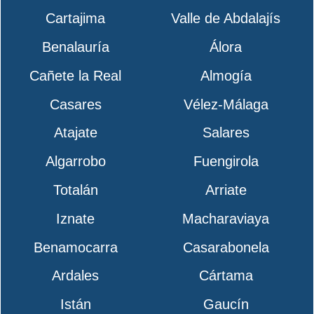
Cartajima
Valle de Abdalajís
Benalauría
Álora
Cañete la Real
Almogía
Casares
Vélez-Málaga
Atajate
Salares
Algarrobo
Fuengirola
Totalán
Arriate
Iznate
Macharaviaya
Benamocarra
Casarabonela
Ardales
Cártama
Istán
Gaucín