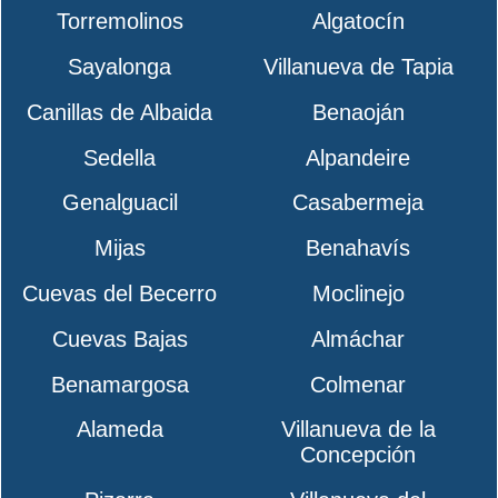
Torremolinos
Algatocín
Sayalonga
Villanueva de Tapia
Canillas de Albaida
Benaoján
Sedella
Alpandeire
Genalguacil
Casabermeja
Mijas
Benahavís
Cuevas del Becerro
Moclinejo
Cuevas Bajas
Almáchar
Benamargosa
Colmenar
Alameda
Villanueva de la
Concepción