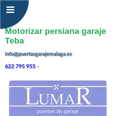
Motorizar persiana garaje
Teba
info@puertasgarajemalaga.es
622 795 955
-