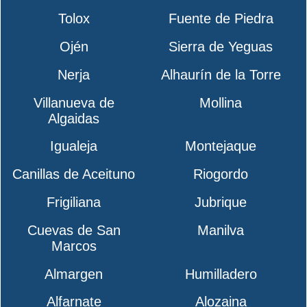
Tolox
Fuente de Piedra
Ojén
Sierra de Yeguas
Nerja
Alhaurín de la Torre
Villanueva de
Mollina
Algaidas
Igualeja
Montejaque
Canillas de Aceituno
Riogordo
Frigiliana
Jubrique
Cuevas de San
Manilva
Marcos
Almargen
Humilladero
Alfarnate
Alozaina