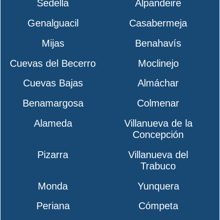
Sedella
Alpandeire
Genalguacil
Casabermeja
Mijas
Benahavís
Cuevas del Becerro
Moclinejo
Cuevas Bajas
Almáchar
Benamargosa
Colmenar
Alameda
Villanueva de la
Concepción
Pizarra
Villanueva del
Trabuco
Monda
Yunquera
Periana
Cómpeta