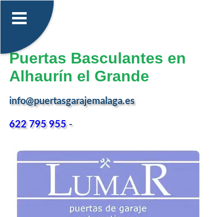
Puertas Basculantes en
Alhaurín el Grande
info@puertasgarajemalaga.es
622 795 955
-