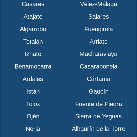
Casares
Vélez-Málaga
Atajate
Salares
Algarrobo
Fuengirola
Totalán
Arriate
Iznate
Macharaviaya
Benamocarra
Casarabonela
Ardales
Cártama
Istán
Gaucín
Tolox
Fuente de Piedra
Ojén
Sierra de Yeguas
Nerja
Alhaurín de la Torre