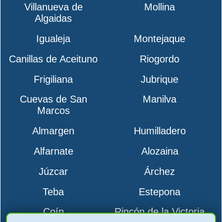
Villanueva de
Mollina
Algaidas
Igualeja
Montejaque
Canillas de Aceituno
Riogordo
Frigiliana
Jubrique
Cuevas de San
Manilva
Marcos
Almargen
Humilladero
Alfarnate
Alozaina
Júzcar
Árchez
Teba
Estepona
Coín
Rincón de la Victoria