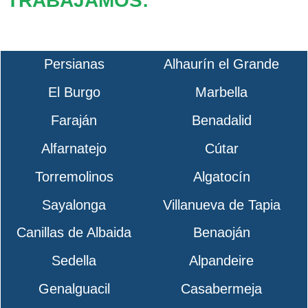
TRABAJAMOS:
Persianas
Alhaurín el Grande
El Burgo
Marbella
Faraján
Benadalid
Alfarnatejo
Cútar
Torremolinos
Algatocín
Sayalonga
Villanueva de Tapia
Canillas de Albaida
Benaoján
Sedella
Alpandeire
Genalguacil
Casabermeja