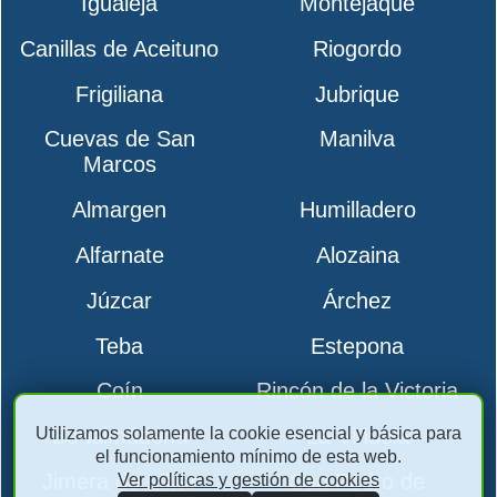
Igualeja
Montejaque
Canillas de Aceituno
Riogordo
Frigiliana
Jubrique
Cuevas de San
Manilva
Marcos
Almargen
Humilladero
Alfarnate
Alozaina
Júzcar
Árchez
Teba
Estepona
Coín
Rincón de la Victoria
Utilizamos solamente la cookie esencial y básica para
Benalmádena
La Viñuela
el funcionamiento mínimo de esta web.
Jimera de Líbar
San Pedro de
Ver políticas y gestión de cookies