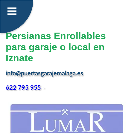
Persianas Enrollables
para garaje o local en
Iznate
info@puertasgarajemalaga.es
622 795 955
-