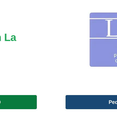
n La
Ped